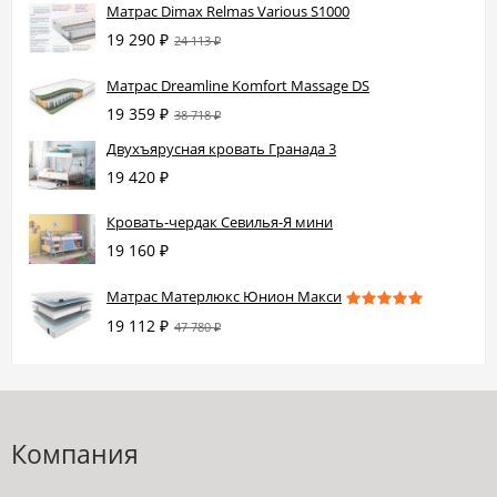
Матрас Dimax Relmas Various S1000
19 290
₽
24 113
₽
Матрас Dreamline Komfort Massage DS
19 359
₽
38 718
₽
Двухъярусная кровать Гранада 3
19 420
₽
Кровать-чердак Севилья-Я мини
19 160
₽
Матрас Матерлюкс Юнион Макси
19 112
₽
47 780
₽
Компания