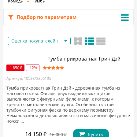
Комоды
Тумбы
Подбор по параметрам
Оценка покупателей
Тумба прикроватная Грин Дэй
-1 850
-12%
₽
Артикул: 10538/3356195
​Тумба прикроватная Грин Дэй - деревянная тумба из
массива сосны. Фасады двух выдвижных ящиков
выполняются с фигурными филёнками, к которым
крепятся металлические ручки. Особенность этой
тумбочки фигурная фаска по верхнему периметру.
Немаловажной деталью являются и массивные фигурные
ножки,...
14 150
₽
16 000
Купить
₽