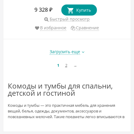
9 328
₽
Купить
Быстрый просмотр
В избранное
Сравнение
Загрузить еще
1
2
→
Комоды и тумбы для спальни,
детской и гостиной
Комоды и тумбы — это практичная мебель для хранения
вещей, белья, одежды, документов, аксессуаров и
повседневных мелочей. Такие предметы легко вписываются в
спальню, детскую комнату, гостиную, прихожую, кабинет,
дачную комнату или зону рядом с кроватью. В отличие от
большого шкафа, комод или тумба занимают меньше места,