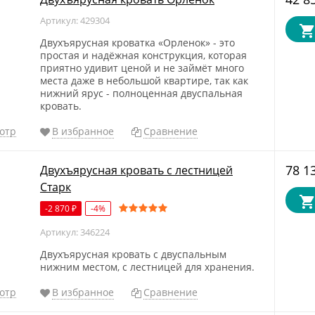
Артикул: 429304
Двухъярусная кроватка «Орленок» - это
простая и надёжная конструкция, которая
приятно удивит ценой и не займёт много
места даже в небольшой квартире, так как
нижний ярус - полноценная двуспальная
кровать.
отр
В избранное
Сравнение
78 1
Двухъярусная кровать с лестницей
Старк
-2 870
-4%
₽
Артикул: 346224
Двухъярусная кровать с двуспальным
нижним местом, с лестницей для хранения.
отр
В избранное
Сравнение