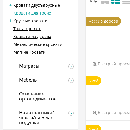
Вид:
Кровати двухъярусные
Кровати для троих
Круглые кровати
массив дерева
Тахта кровать
Кровати из дерева
Металлические кровати
Мягкие кровати
Быстрый просм
Матрасы
Мебель
New!
Основание
ортопедическое
Наматрасники/
Быстрый просм
чехлы/одеяла/
подушки
New!