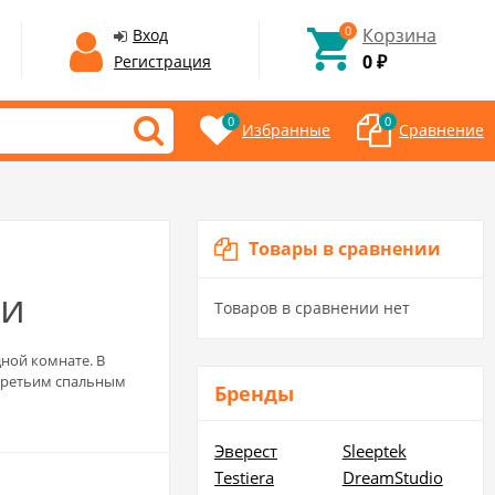
0
Корзина
Вход
0
Регистрация
₽
0
0
Избранные
Сравнение
Товары в сравнении
ли
Товаров в сравнении нет
ной комнате. В
 третьим спальным
Бренды
Эверест
Sleeptek
Testiera
DreamStudio