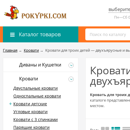
выберите
Пн—Сб 0
Каталог товаров
Главная
→
Кровати
→
Кровати для троих детей — двухъярусные и в
Диваны и Кушетки
Кровати
двухъя
Кровати
Двуспальные кровати
Кровать для троих 
Односпальные кровати
каталоге представле
Кровати детские
местом.
Угловые кровати
Кровати с 3 спинками
Парящие кровати