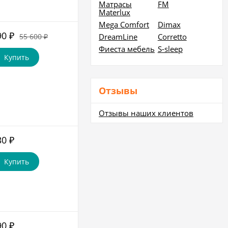
Матрасы
FM
Materlux
Mega Comfort
Dimax
90
₽
55 600
DreamLine
Corretto
₽
Фиеста мебель
S-sleep
Купить
Отзывы
Отзывы наших клиентов
30
₽
Купить
90
₽