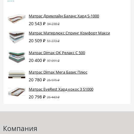
Матрас Дримлайн Баланс Хард S-1000
20 543
₽
34 238
₽
Матрас Матерлюкс Спринг Комфорт Макси
20 509
₽
51 273
₽
Матрас Dimax ОК Релакс С 500
20 400
₽
37 091
₽
Матрас Dimax Мега Базис Плюс
20 780
₽
25 975
₽
Матрас EveRest Хард кокос 3 S1000
20 798
₽
26 443
₽
Компания