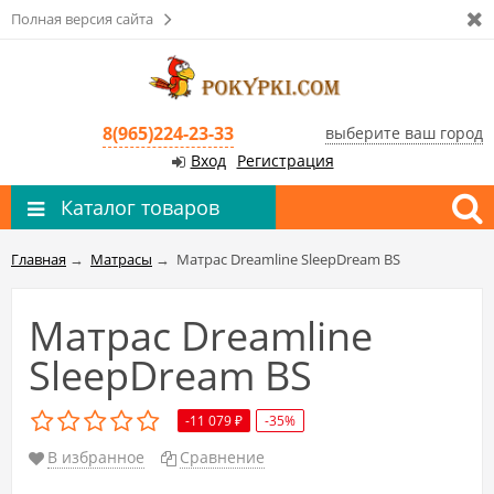
Полная версия сайта
8(965)224-23-33
выберите ваш город
Вход
Регистрация
Каталог товаров
Главная
→
Матрасы
→
Матрас Dreamline SleepDream BS
Матрас Dreamline
SleepDream BS
-11 079
-35%
₽
В избранное
Сравнение