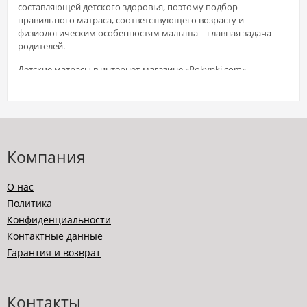
составляющей детского здоровья, поэтому подбор
правильного матраса, соответствующего возрасту и
физиологическим особенностям малыша – главная задача
родителей.
Детские матрасы в интернет-магазине «Pokypki.com» -
выгодное сочетание цены и качества. Представленные в
нашем электронном каталоге детские матрасы соответствуют
высоким стандартам, подтверждённым наличием
соответствующих сертификатов качества.
Матрасы для детей
Компания
Свойства детских матрасов во многом совпадают с теми, что
О нас
предназначены для взрослых, однако все же имеются
Политика
некоторые особенности:
Конфиденциальности
повышенная устойчивость к нетипичным нагрузкам,
Контактные данные
например, прыжкам;
Гарантия и возврат
гипоаллергенные материалы
бесшумность;
повышенный уровень жёсткости (это связано с тем, что
у малышей с рождения и до трёх лет костная система
Контакты