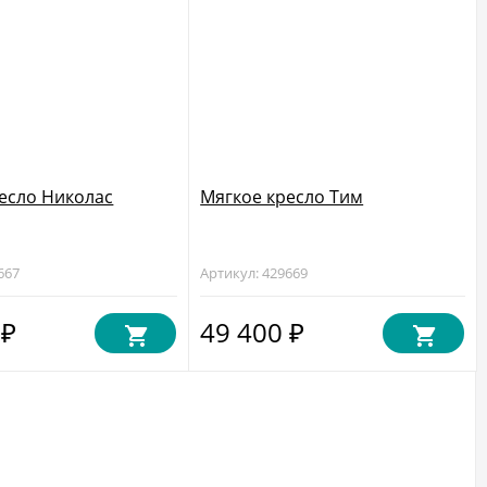
есло Николас
Мягкое кресло Тим
667
Артикул: 429669
0
49 400
₽
₽