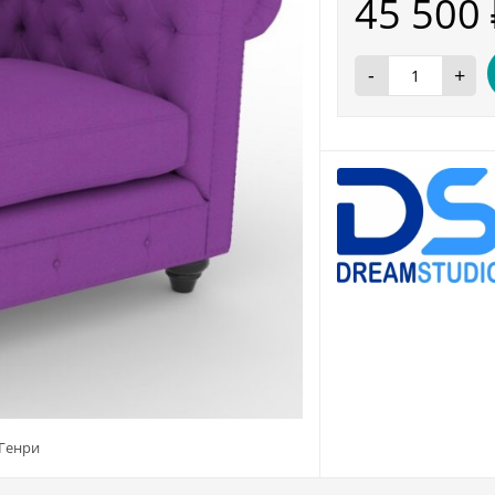
45 500
-
+
 Генри