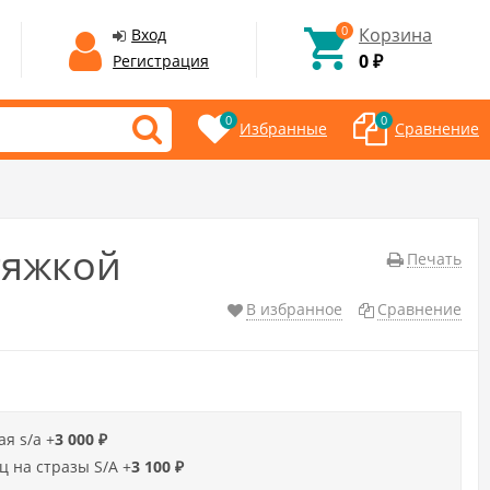
0
Корзина
Вход
0
Регистрация
₽
0
0
Избранные
Сравнение
тяжкой
Печать
В избранное
Сравнение
я s/a +
3 000
₽
ц на стразы S/А +
3 100
₽