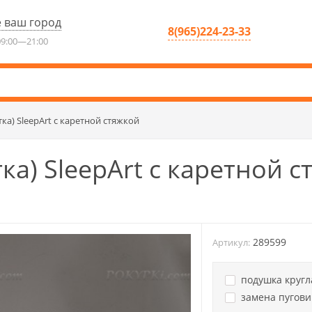
 ваш город
8(965)224-23-33
9:00—21:00
ка) SleepArt с каретной стяжкой
ка) SleepArt с каретной с
289599
Артикул:
подушка кругла
замена пугови