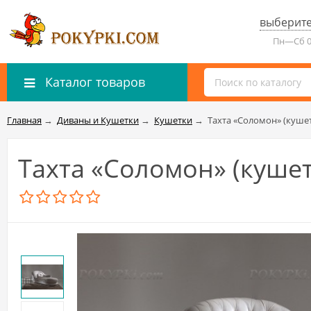
выберите
Пн—Сб 0
Каталог товаров
Главная
→
Диваны и Кушетки
→
Кушетки
→
Тахта «Соломон» (кушет
Тахта «Соломон» (кушет