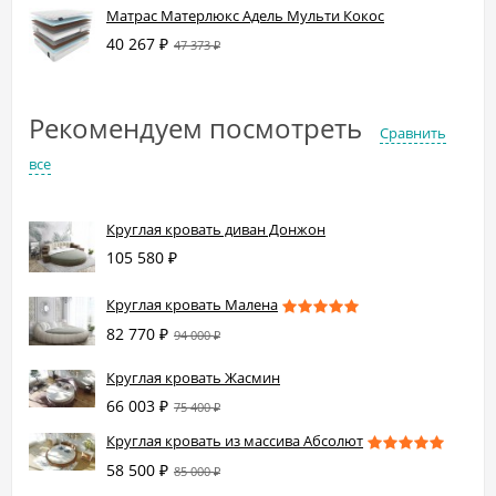
Матрас Матерлюкс Адель Мульти Кокос
40 267
₽
47 373
₽
Рекомендуем посмотреть
Сравнить
все
Круглая кровать диван Донжон
105 580
₽
Круглая кровать Малена
82 770
₽
94 000
₽
Круглая кровать Жасмин
66 003
₽
75 400
₽
Круглая кровать из массива Абсолют
58 500
₽
85 000
₽