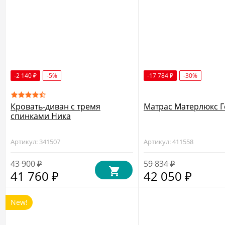
-2 140
-5%
-17 784
-30%
₽
₽
Кровать-диван с тремя
Матрас Матерлюкс Г
спинками Ника
Артикул: 341507
Артикул: 411558
43 900
59 834
₽
₽
41 760
42 050
₽
₽
New!