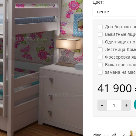
Цвет:
Доп.бортик сп
Выкатные ящи
Один ящик по 
Лестница-Ком
Фрезеровка ящ
Выкатное спал
замена на мас
41 900
-
+