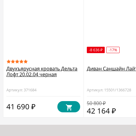
-8 636
-17%
₽
Двухъярусная кровать Дельта
Диван Саншайн Лай
Лофт 20.02.04 черная
Артикул: 371684
Артикул: 15501/1366728
50 800
₽
41 690
₽
42 164
₽