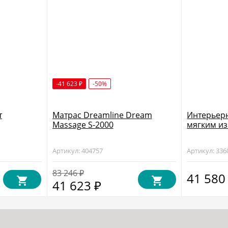
-41 623
-50%
₽
т
Матрас Dreamline Dream
Интерьерн
Massage S-2000
мягким из
Артикул: 404757
Артикул: 336
83 246
₽
41 58
41 623
₽