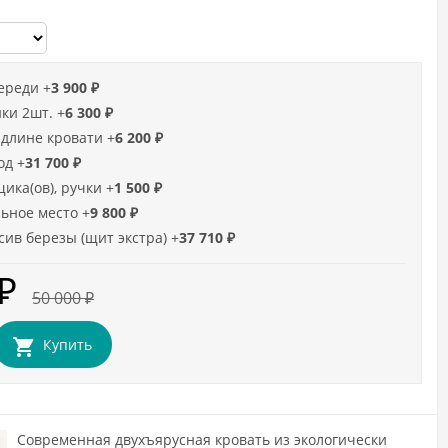
ереди +
3 900
₽
ки 2шт. +
6 300
₽
длине кровати +
6 200
₽
од +
31 700
₽
ика(ов), ручки +
1 500
₽
ьное место +
9 800
₽
сив березы (щит экстра) +
37 710
₽
₽
50 000
₽
Купить
Современная двухъярусная кровать из экологически