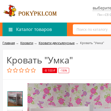
выберите
Пн—Сб 0
Каталог товаров
Главная
→
Кровати
→
Кровати двухъярусные
→
Кровать "Умка"
Кровать "Умка"
-8 100
-16%
₽