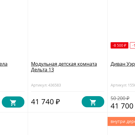
-8 500
-
₽
ела
Модульная детская комната
Диван Уэр
Дельта 13
Артикул: 436583
Артикул: 155
50 200
₽
41 740
₽
41 70
внутри дер