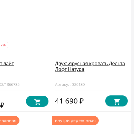
17%
т лайт
Двухъярусная кровать Дельта
Лофт Натура
02/1366735
Артикул: 326130
41 690
₽
0
₽
евянная
внутри деревянная