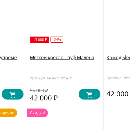
-13 000
-24%
₽
Супреме
Мягкой кресло - пуф Малена
Комод Sle
Артикул: 14942/1289426
Артикул: 289
55 000
₽
42 00
42 000
₽
 одеяло
Скидка!