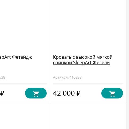
epArt Фетайдж
Кровать с высокой мягкой
спинкой SleepArt Жезели
538
Артикул: 410838
0
42 000
₽
₽