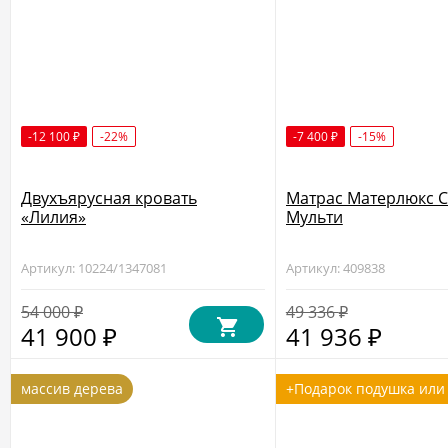
-12 100
-22%
-7 400
-15%
₽
₽
Двухъярусная кровать
Матрас Матерлюкс 
«Лилия»
Мульти
Артикул: 10224/1347081
Артикул: 409838
54 000
49 336
₽
₽
41 900
41 936
₽
₽
массив дерева
+Подарок подушка или