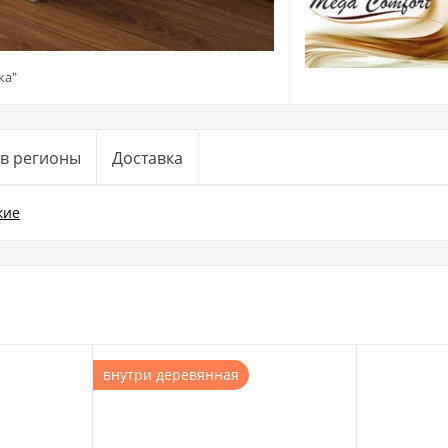
ка"
 в регионы
Доставка
кие
внутри деревянная