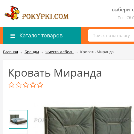
выберите
Пн—Сб 0
Каталог товаров
Главная
→
Бренды
→
Фиеста мебель
→
Кровать Миранда
Кровать Миранда