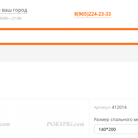
 ваш город
8(965)224-23-33
9:00—21:00
412014
Артикул:
Размер спального м