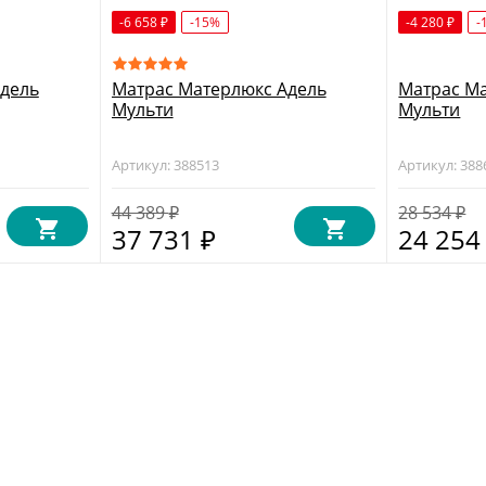
-6 658
-15%
-4 280
-
₽
₽
дель
Матрас Матерлюкс Адель
Матрас М
Мульти
Мульти
Артикул: 388513
Артикул: 388
44 389
28 534
₽
₽
37 731
24 25
₽