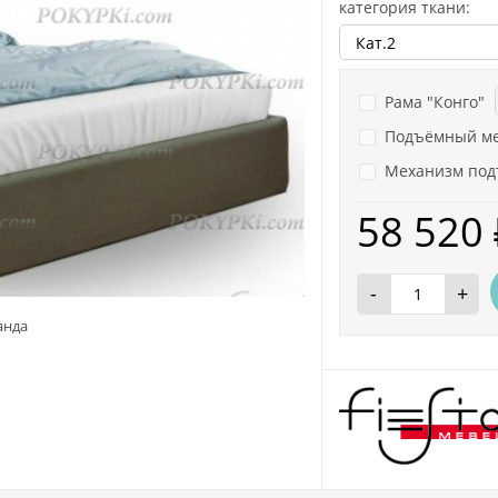
категория ткани:
Рама "Конго"
Подъёмный ме
Механизм под
58 520
-
+
анда