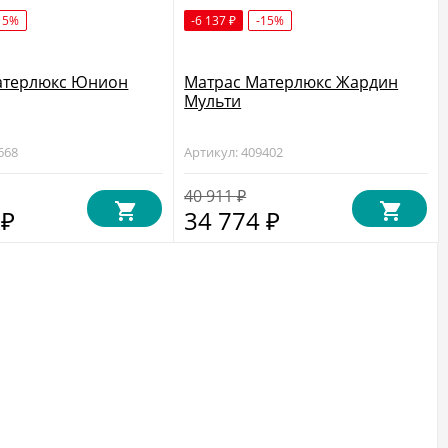
15%
-6 137
-15%
₽
атерлюкс Юнион
Матрас Матерлюкс Жардин
Мульти
668
Артикул: 409402
40 911
₽
4
34 774
₽
₽