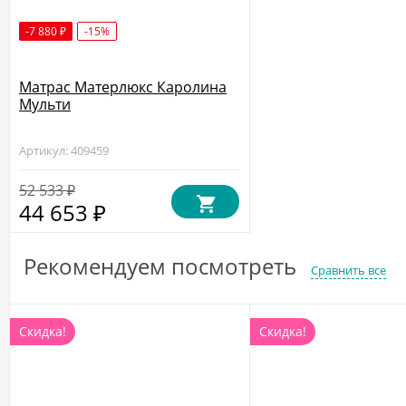
-7 880
-15%
₽
Матрас Матерлюкс Каролина
Мульти
Артикул: 409459
52 533
₽
44 653
₽
Рекомендуем посмотреть
Сравнить все
Скидка!
Скидка!