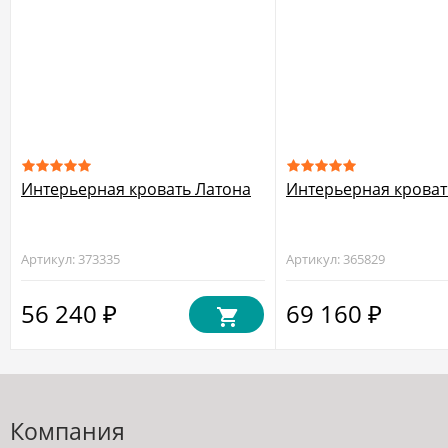
Интерьерная кровать Латона
Интерьерная кроват
Артикул: 373335
Артикул: 365829
56 240
69 160
₽
₽
Компания