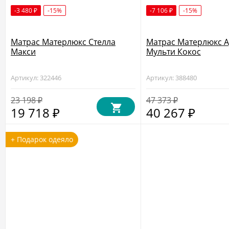
-3 480
-15%
-7 106
-15%
₽
₽
Матрас Матерлюкс Стелла
Матрас Матерлюкс А
Макси
Мульти Кокос
Артикул: 322446
Артикул: 388480
23 198
47 373
₽
₽
19 718
40 267
₽
₽
+ Подарок одеяло