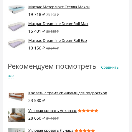
Матрас Матерлюкс Стелла Макси
19 718
₽
23 198
₽
Матрас Dreamline DreamRoll Max
15 401
₽
20 535
₽
Матрас Dreamline DreamRoll Eco
10 156
₽
13 541
₽
Рекомендуем посмотреть
Сравнить
все
Кровать с тремя спинками для подростков
23 580
₽
Угловая кровать Арканзас
28 650
₽
31 100
₽
Угловая кровать Лунара