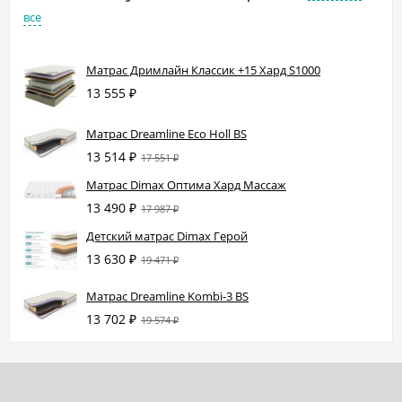
все
Матрас Дримлайн Классик +15 Хард S1000
13 555
₽
Матрас Dreamline Eco Holl BS
13 514
₽
17 551
₽
Матрас Dimax Оптима Хард Массаж
13 490
₽
17 987
₽
Детский матрас Dimax Герой
13 630
₽
19 471
₽
Матрас Dreamline Kombi-3 BS
13 702
₽
19 574
₽