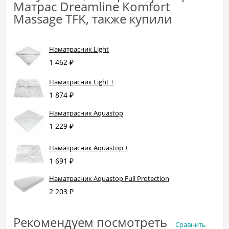
Матрас Dreamline Komfort
Massage TFK, также купили
Наматрасник Light
1 462
₽
Наматрасник Light +
1 874
₽
Наматрасник Aquastop
1 229
₽
Наматрасник Aquastop +
1 691
₽
Наматрасник Aquastop Full Protection
2 203
₽
Рекомендуем посмотреть
Сравнить