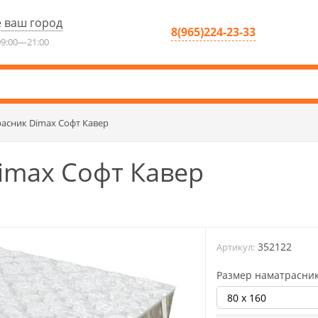
 ваш город
8(965)224-23-33
9:00—21:00
асник Dimax Софт Кавер
imax Софт Кавер
352122
Артикул:
Размер наматрасник