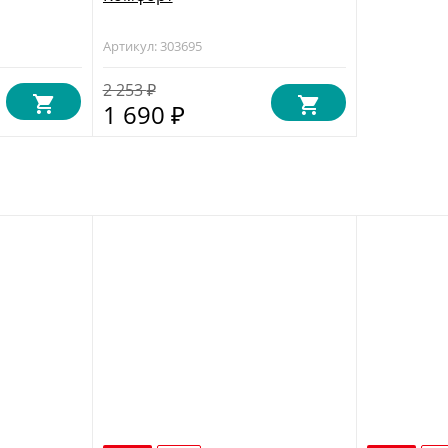
Артикул: 303695
2 253
₽
1 690
₽