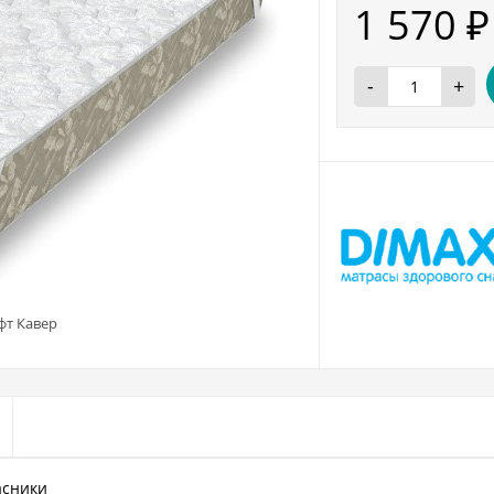
1 570
₽
-
+
фт Кавер
асники