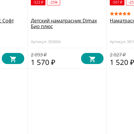
-523
-25%
-507
-2
₽
₽
с Софт
Детский наматрасник Dimax
Наматрас
Био плюс
Артикул: 303604
Артикул: 381
2 093
2 027
₽
₽
1 570
1 520
₽