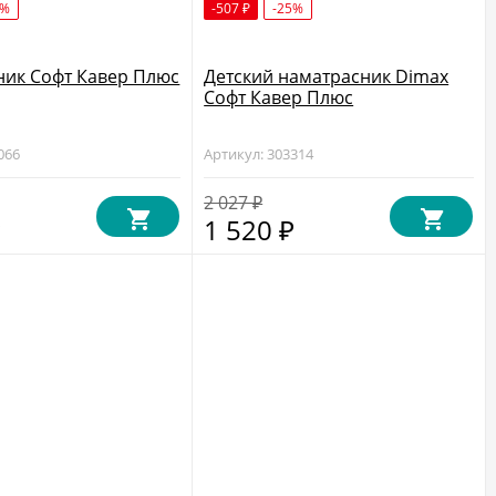
5%
-507
-25%
₽
ник Софт Кавер Плюс
Детский наматрасник Dimax
Софт Кавер Плюс
066
Артикул: 303314
2 027
₽
1 520
₽
₽