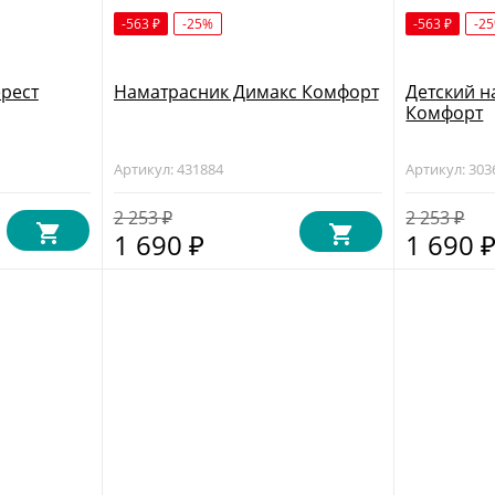
-563
-25%
-563
-2
₽
₽
рест
Наматрасник Димакс Комфорт
Детский н
Комфорт
Артикул: 431884
Артикул: 303
2 253
2 253
₽
₽
1 690
1 690
₽