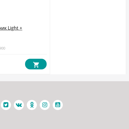
ик Light +
900
₽