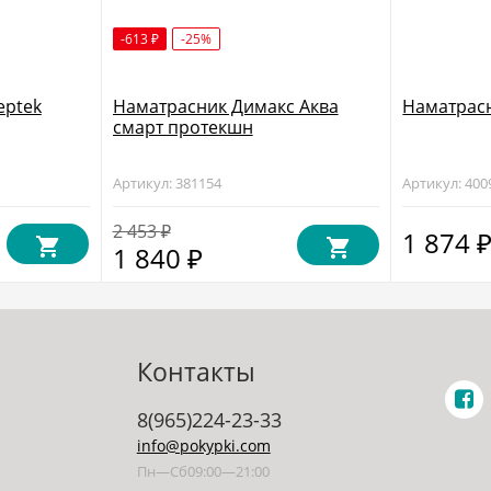
-613
-25%
₽
eptek
Наматрасник Димакс Аква
Наматрасн
смарт протекшн
Артикул: 381154
Артикул: 400
2 453
₽
1 874
1 840
₽
Контакты
8(965)224-23-33
info@pokypki.com
Пн—Сб09:00—21:00