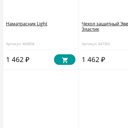
Наматрасник Light
Чехол защитный Эве
Эластик
Артикул: 400858
Артикул: 447362
1 462
1 462
₽
₽