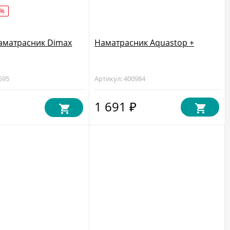
5%
аматрасник Dimax
Наматрасник Aquastop +
695
Артикул: 400984
1 691
₽
₽