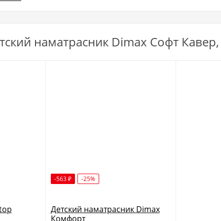
тский наматрасник Dimax Софт Кавер,
-563
-25%
₽
top
Детский наматрасник Dimax
Комфорт