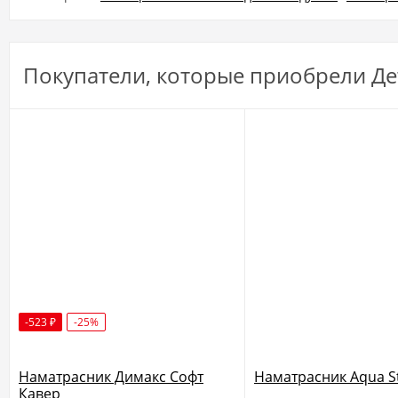
Покупатели, которые приобрели Де
-523
-25%
₽
Наматрасник Димакс Софт
Наматрасник Aqua S
Кавер