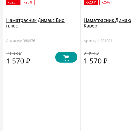
-523
-25%
-523
-25%
₽
₽
Наматрасник Димакс Био
Наматрасник Димак
плюс
Кавер
Артикул: 380976
Артикул: 381021
2 093
2 093
₽
₽
1 570
1 570
₽
₽