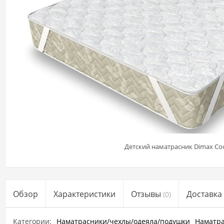
Детский наматрасник Dimax Со
Обзор
Характеристики
Отзывы
Доставка
(0)
Категории:
Наматрасники/чехлы/одеяла/подушки
Наматр