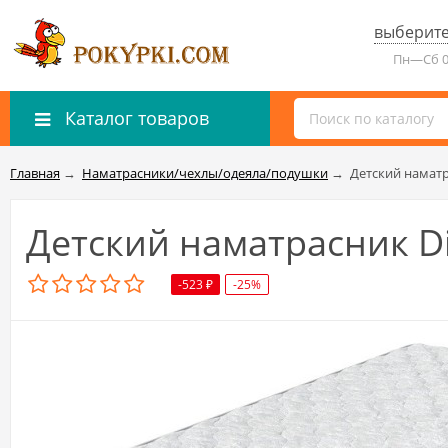
выберите
Пн—Сб 0
Каталог товаров
Главная
→
Наматрасники/чехлы/одеяла/подушки
→
Детский наматр
Детский наматрасник D
-523
-25%
₽